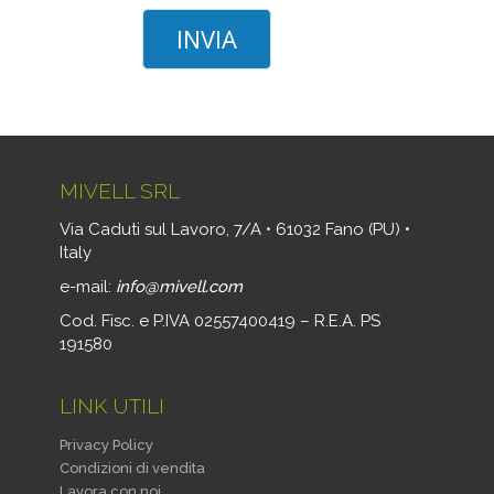
MIVELL SRL
Via Caduti sul Lavoro, 7/A • 61032 Fano (PU) •
Italy
e-mail:
info@mivell.com
Cod. Fisc. e P.IVA 02557400419 – R.E.A. PS
191580
LINK UTILI
Privacy Policy
Condizioni di vendita
Lavora con noi