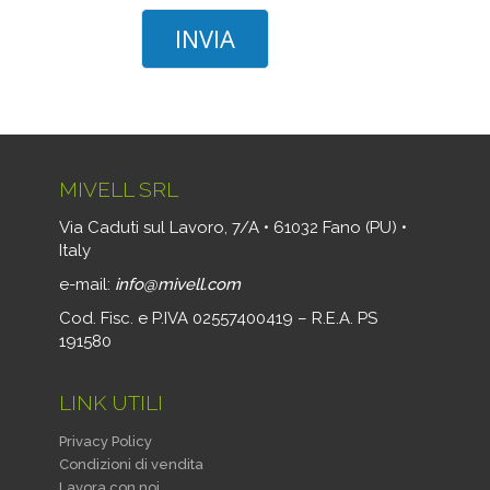
MIVELL SRL
Via Caduti sul Lavoro, 7/A • 61032 Fano (PU) •
Italy
e-mail:
info@mivell.com
Cod. Fisc. e P.IVA 02557400419 – R.E.A. PS
191580
LINK UTILI
Privacy Policy
Condizioni di vendita
Lavora con noi