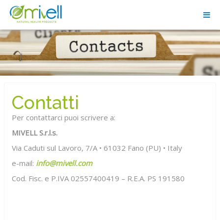
Contatti
Per contattarci puoi scrivere a:
MIVELL S.r.l.s.
Via Caduti sul Lavoro, 7/A • 61032 Fano (PU) • Italy
e-mail:
info@mivell.com
Cod. Fisc. e P.IVA 02557400419 – R.E.A. PS 191580