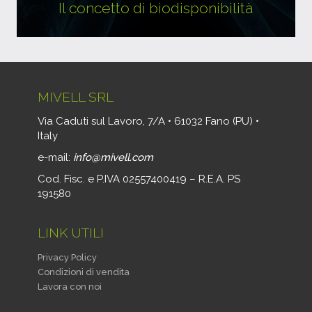
Il concetto di biodisponibilità
MIVELL SRL
Via Caduti sul Lavoro, 7/A • 61032 Fano (PU) •
Italy
e-mail:
info@mivell.com
Cod. Fisc. e P.IVA 02557400419 – R.E.A. PS
191580
LINK UTILI
Privacy Policy
Condizioni di vendita
Lavora con noi